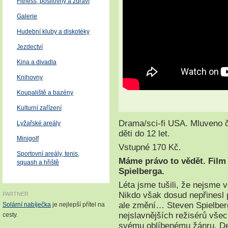
Fitness, posilovny a zdraví
Galerie
Hudební kluby a diskotéky
Jezdectví
Kina a divadla
Knihovny
Koupaliště a bazény
Kulturní zařízení
Drama/sci-fi USA. Mluveno 
Lyžařské areály
děti do 12 let.
Minigolf
Vstupné 170 Kč.
Sportovní areály, tenis,
Máme právo to vědět. Film
squash a hřiště
Spielberga.
Léta jsme tušili, že nejsme 
Nikdo však dosud nepřinesl 
PARTNER
ale změní… Steven Spielberg
Solární nabíječka
je nejlepší přítel na
nejslavnějších režisérů všech
cesty.
svému oblíbenému žánru. De