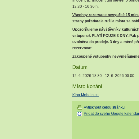
Infocentra). Infocentrum otevřeno ponděl
12.30 - 16.30 h.
Všechny rezervace nevyužité 15 minu
strany pořadatele ruší a místa se nab
Upozorňujeme návštěvníky kulturních
vstupenek PLATÍ POUZE 3 DNY
. Pak 
uvolněna do prodeje. 3 dny a méně př
rezervovat.
Zakoupené vstupenky nevyměňujeme 
Datum
12. 6. 2026 18:30 - 12. 6. 2026 00:00
Místo konání
Kino Mohelnice
Vytisknout celou stránku
Přidat do svého Google kalendá