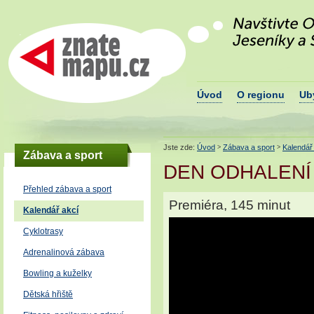
Navštivte okres Š
Znatemapu.cz - turistický portál
podhůří Jeseníků
okresu Šumperk
Úvod
O regionu
Ub
Jste zde:
Úvod
Zábava a sport
Kalendář
>
>
Zábava a sport
DEN ODHALENÍ
Přehled zábava a sport
Premiéra, 145 minut
Kalendář akcí
Cyklotrasy
Adrenalinová zábava
Bowling a kuželky
Dětská hřiště