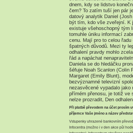
dnem, kdy se lidstvo konečn
čem? To zatím tuší jen pár je
datový analytik Daniel (Jos
být tím, kdo vše zveřejní. K
existuje všehoschopný tým li
tomuhle úniku informací zab
cenu. Mají pro to celou řadu
špatných důvodů. Mezi ty lepš
odhalení pravdy mohlo zcela 
řád a napáchat nenapravitel
Daniela se do hledáčku pron
šéfuje Noah Scanlon (Colin Fi
Margaret (Emily Blunt), mod
bezvýznamné televizní spole
nezasvěcené vypadalo jako 
přímém přenosu, je totiž ve
nelze prozradit, Den odhalení
Při platbě převodem na účet prosím u
příjemce Vaše jméno a název předsta
Vstupenky uhrazené bankovním převod
Infocentra (možno i v den akce půl hod