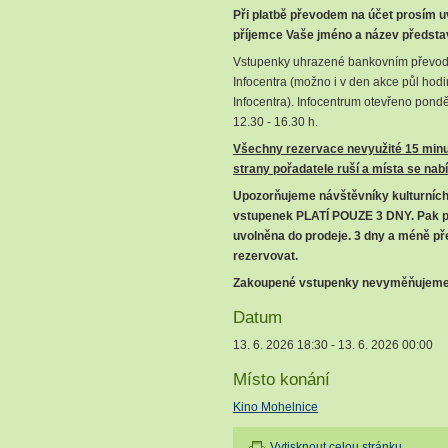
Při platbě převodem na účet prosím u
příjemce Vaše jméno a název předsta
Vstupenky uhrazené bankovním převod
Infocentra (možno i v den akce půl hod
Infocentra). Infocentrum otevřeno ponděl
12.30 - 16.30 h.
Všechny rezervace nevyužité 15 minu
strany pořadatele ruší a místa se nab
Upozorňujeme návštěvníky kulturních
vstupenek PLATÍ POUZE 3 DNY
. Pak 
uvolněna do prodeje. 3 dny a méně př
rezervovat.
Zakoupené vstupenky nevyměňujeme 
Datum
13. 6. 2026 18:30 - 13. 6. 2026 00:00
Místo konání
Kino Mohelnice
Vytisknout celou stránku