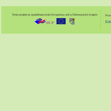
Tento projekt je spolufinancován Evropskou unií a Olomouckým krajem
Prov
O pr