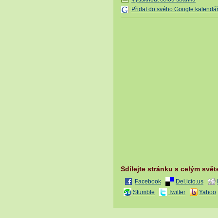
Přidat do svého Google kalendá
Sdílejte stránku s celým svě
Facebook
Del.icio.us
Stumble
Twitter
Yahoo