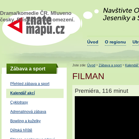
Navštivte okres Š
Drama/komedie ČR. Mluveno
Znatemapu.cz - turistický portál
podhůří Jeseníků
okresu Šumperk
česky. Přístupné bez omezení.
Úvod
O regionu
Ub
Jste zde:
Úvod
Zábava a sport
Kalendář
>
>
Zábava a sport
FILMAN
Přehled zábava a sport
Premiéra, 116 minut
Kalendář akcí
Cyklotrasy
Adrenalinová zábava
Bowling a kuželky
Dětská hřiště