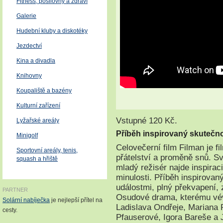
Fitness, posilovny a zdraví
Galerie
Hudební kluby a diskotéky
Jezdectví
Kina a divadla
Knihovny
Koupaliště a bazény
Kulturní zařízení
Vstupné 120 Kč.
Lyžařské areály
Příběh inspirovaný skutečno
Minigolf
Celovečerní film Filman je f
Sportovní areály, tenis,
přátelství a proměně snů. S
squash a hřiště
mladý režisér najde inspirac
minulosti. Příběh inspirova
událostmi, plný překvapení, 
PARTNER
Osudové drama, kterému vé
Solární nabíječka
je nejlepší přítel na
Ladislava Ondřeje, Mariana
cesty.
Pfauserové, Igora Bareše a 