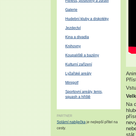
Fitness, posilovny a zdraví
Galerie
Hudební kluby a diskotéky
Jezdectví
Kina a divadla
Knihovny
Koupaliště a bazény
Kulturní zařízení
Ani
Lyžařské areály
Přís
Minigolf
Vstu
Sportovní areály, tenis,
Velk
squash a hřiště
Na d
hlub
přís
PARTNER
nevy
Solární nabíječka
je nejlepší přítel na
neb
cesty.
stát