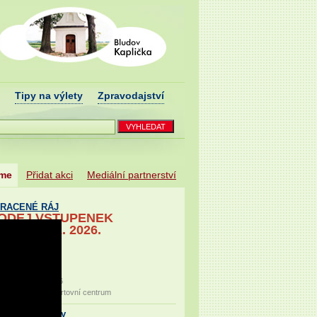
Tipy na výlety
Zpravodajství
eme
Přidat akci
Mediální partnerství
TRACENÉ RÁJ
ODEJ VSTUPENEK
ME 23. 2. 2026.
2026 - 16. 10. 2026
cké kulturní a sportovní centrum
 trauma party