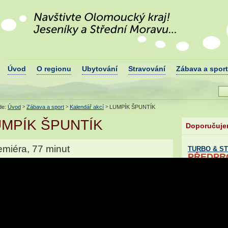
Navštivte okres Šumperk! Malebný region v
podhůří Jeseníků
Úvod
O regionu
Ubytování
Stravování
Zábava a sport
de:
Úvod
Zábava a sport
Kalendář akcí
LUMPÍK ŠPUNTÍK
>
>
>
UMPÍK ŠPUNTÍK
Doporučuj
emiéra, 77 minut
TURBO & S
PŘEDPR
ZAHAJUJE
Datum: 16. 10. 
Pořádá: Mohelni
RENNE DANG: