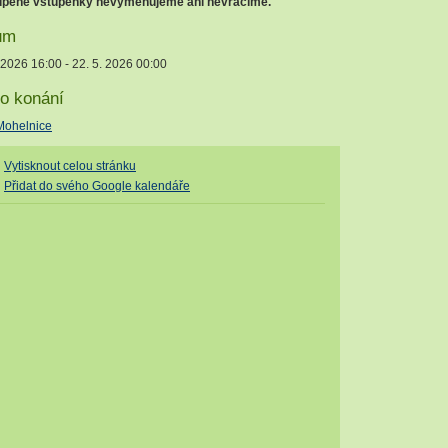
pené vstupenky nevyměňujeme ani nevracíme.
um
 2026 16:00 - 22. 5. 2026 00:00
o konání
Mohelnice
Vytisknout celou stránku
Přidat do svého Google kalendáře