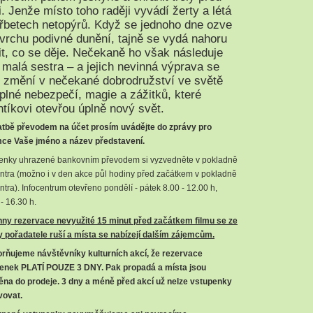
i. Jenže místo toho raději vyvádí žerty a létá
řbetech netopýrů. Když se jednoho dne ozve
vrchu podivné dunění, tajně se vydá nahoru
tit, co se děje. Nečekaně ho však následuje
 malá sestra – a jejich nevinná výprava se
 změní v nečekané dobrodružství ve světě
, plné nebezpečí, magie a zážitků, které
tíkovi otevřou úplně nový svět.
latbě převodem na účet prosím uvádějte do zprávy pro
mce Vaše jméno a název představení.
enky uhrazené bankovním převodem si vyzvedněte v pokladně
entra (možno i v den akce půl hodiny před začátkem v pokladně
ntra). Infocentrum otevřeno pondělí - pátek 8.00 - 12.00 h,
- 16.30 h.
ny rezervace nevyužité 15 minut před začátkem filmu se ze
y pořadatele ruší a místa se nabízejí dalším zájemcům.
rňujeme návštěvníky kulturních akcí, že
rezervace
enek PLATÍ POUZE 3 DNY
. Pak propadá a místa jsou
ěna do prodeje. 3 dny a méně před akcí už nelze vstupenky
vovat.