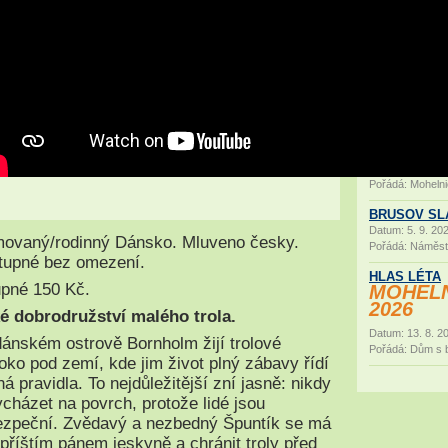
Z technic
strany int
29. 1. 2027
Všechny z
platnosti.
Děkujeme 
vás těšit 
Datum: 29. 1. 20
Pořádá: Mohelni
BRUSOV SL
Datum: 5. 9. 202
movaný/rodinný Dánsko. Mluveno česky.
Pořádá: Náměst
tupné bez omezení.
HLAS LÉTA
pné 150 Kč.
MOHELN
2026
é dobrodružství malého trola.
Datum: 13. 8. 20
ánském ostrově Bornholm žijí trolové
Pořádá: Dům s b
oko pod zemí, kde jim život plný zábavy řídí
ná pravidla. To nejdůležitější zní jasně: nikdy
cházet na povrch, protože lidé jsou
ezpeční. Zvědavý a nezbedný Špuntík se má
 příštím pánem jeskyně a chránit troly před