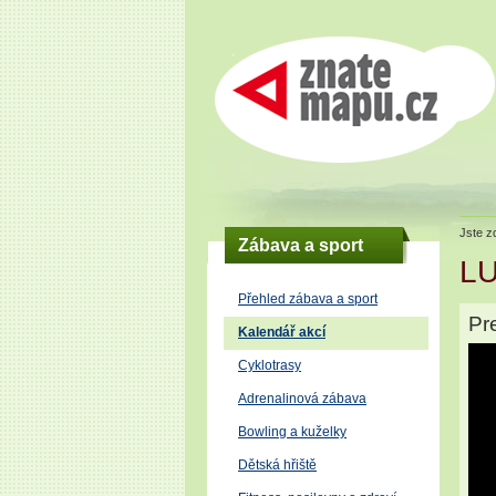
Znatemapu.cz - turistický portál
okresu Šumperk
Jste z
Zábava a sport
L
Přehled zábava a sport
Pr
Kalendář akcí
Cyklotrasy
Adrenalinová zábava
Bowling a kuželky
Dětská hřiště