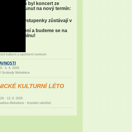
kých důvodů byl koncert ze
erpreta přesunut na nový termín:
akoupené vstupenky zůstávají v
za pochopení a budeme se na
v novém termínu!
27 - 29. 1. 2027
cké kulturní a sportovní centrum
AVNOSTI
6 - 5. 9. 2026
í Svobody Mohelnice
ICKÉ KULTURNÍ LÉTO
26 - 13. 8. 2026
aštou Mohelnice - Kostelní náměstí