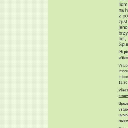
lidm
na h
z po
zjis
jeho
brzy
lidí
Špun
Při p
příje
Vstup
Infoc
Infoce
12.30 
Všech
stran
Upozo
vstup
uvoln
rezer