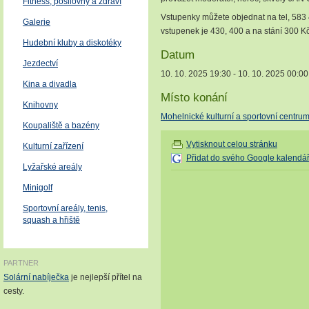
Fitness, posilovny a zdraví
Vstupenky můžete objednat na tel, 583
Galerie
vstupenek je 430, 400 a na stání 300 Kč
Hudební kluby a diskotéky
Datum
Jezdectví
10. 10. 2025 19:30 - 10. 10. 2025 00:00
Kina a divadla
Místo konání
Knihovny
Mohelnické kulturní a sportovní centru
Koupaliště a bazény
Vytisknout celou stránku
Kulturní zařízení
Přidat do svého Google kalendá
Lyžařské areály
Minigolf
Sportovní areály, tenis,
squash a hřiště
PARTNER
Solární nabíječka
je nejlepší přítel na
cesty.