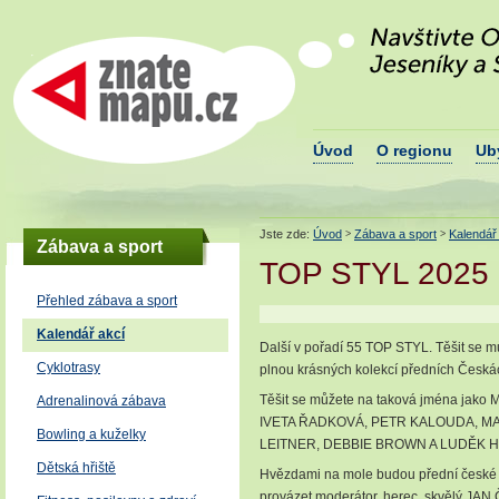
Navštivte okres Š
Znatemapu.cz - turistický portál
podhůří Jeseníků
okresu Šumperk
Úvod
O regionu
Ub
Jste zde:
Úvod
Zábava a sport
Kalendář
>
>
Zábava a sport
TOP STYL 2025
Přehled zábava a sport
Kalendář akcí
Další v pořadí 55 TOP STYL. Těšit se 
Cyklotrasy
plnou krásných kolekcí předních Česká
Těšit se můžete na taková jména ja
Adrenalinová zábava
IVETA ŘADKOVÁ, PETR KALOUDA, M
Bowling a kuželky
LEITNER, DEBBIE BROWN A LUDĚK 
Dětská hřiště
Hvězdami na mole budou přední české
provázet moderátor, herec, skvělý JA