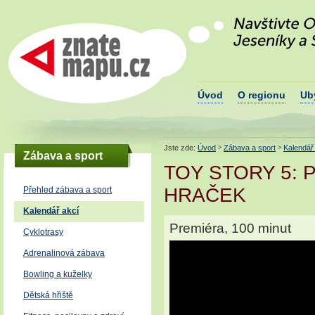
Navštivte okres Š
Znatemapu.cz - turistický portál
podhůří Jeseníků
okresu Šumperk
Úvod
O regionu
Ub
Jste zde:
Úvod
Zábava a sport
Kalendář
>
>
Zábava a sport
TOY STORY 5: 
HRAČEK
Přehled zábava a sport
Kalendář akcí
Premiéra, 100 minut
Cyklotrasy
Adrenalinová zábava
Bowling a kuželky
Dětská hřiště