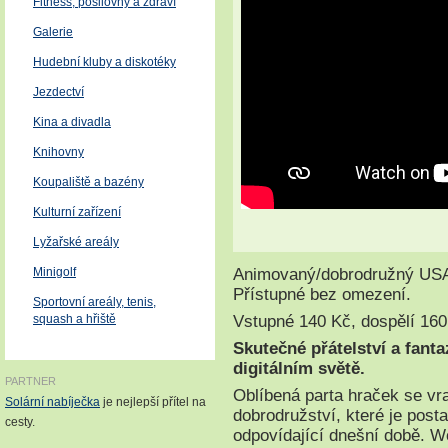
Fitness, posilovny a zdraví
Galerie
Hudební kluby a diskotéky
Jezdectví
Kina a divadla
Knihovny
Koupaliště a bazény
Kulturní zařízení
Lyžařské areály
Animovaný/dobrodružný USA
Minigolf
Přístupné bez omezení.
Sportovní areály, tenis,
Vstupné 140 Kč, dospělí 160
squash a hřiště
Skutečné přátelství a fanta
digitálním světě.
PARTNER
Oblíbená parta hraček se vr
Solární nabíječka
je nejlepší přítel na
dobrodružství, které je post
cesty.
odpovídající dnešní době. 