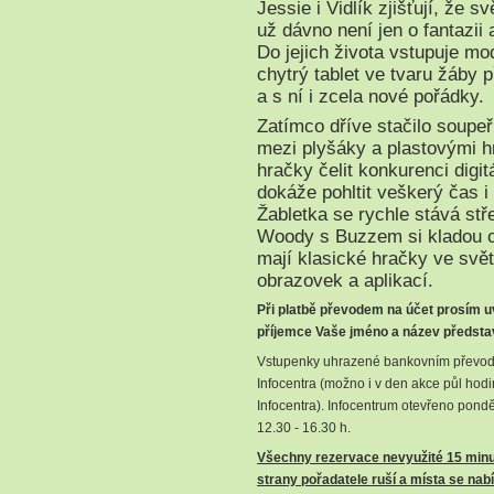
Jessie i Vidlík zjišťují, že 
už dávno není jen o fantazii
Do jejich života vstupuje mo
chytrý tablet ve tvaru žáby 
a s ní i zcela nové pořádky.
Zatímco dříve stačilo soupeři
mezi plyšáky a plastovými h
hračky čelit konkurenci digit
dokáže pohltit veškerý čas i
Žabletka se rychle stává st
Woody s Buzzem si kladou o
mají klasické hračky ve svě
obrazovek a aplikací.
Při platbě převodem na účet prosím u
příjemce Vaše jméno a název předsta
Vstupenky uhrazené bankovním převod
Infocentra (možno i v den akce půl hod
Infocentra). Infocentrum otevřeno ponděl
12.30 - 16.30 h.
Všechny rezervace nevyužité 15 minu
strany pořadatele ruší a místa se nab